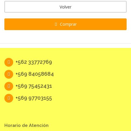
Volver
Comprar
+562 33772769
+569 84058684
+569 75452431
+569 97703155
Horario de Atención