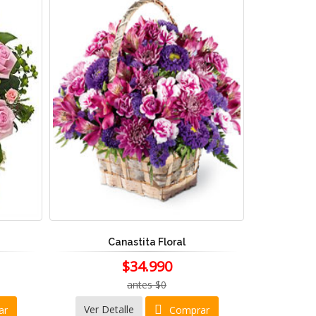
Canastita Floral
$34.990
antes $0
Ver Detalle
ar
Comprar