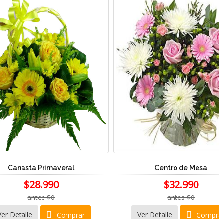
Canasta Primaveral
Centro de Mesa
$28.990
$32.990
antes $0
antes $0
Ver Detalle
Ver Detalle
Comprar
Compr