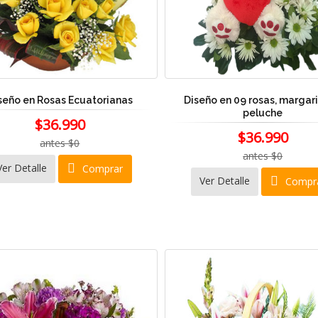
seño en Rosas Ecuatorianas
Diseño en 09 rosas, margari
peluche
$36.990
$36.990
antes $0
antes $0
Ver Detalle
Comprar
Ver Detalle
Compr