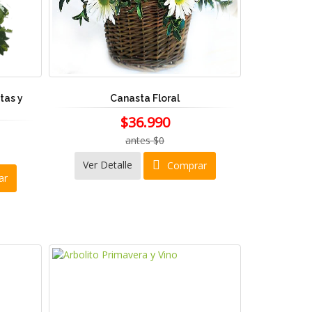
tas y
Canasta Floral
$36.990
antes $0
Ver Detalle
Comprar
ar