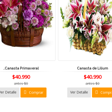
..Canasta Primaveral
Canasta de Lilium
$40.990
$40.990
antes $0
antes $0
Ver Detalle
Ver Detalle
Comprar
Compr