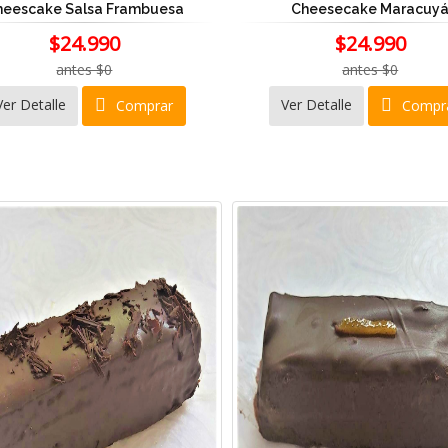
heescake Salsa Frambuesa
Cheesecake Maracuy
$24.990
$24.990
antes $0
antes $0
Ver Detalle
Ver Detalle
Comprar
Compr