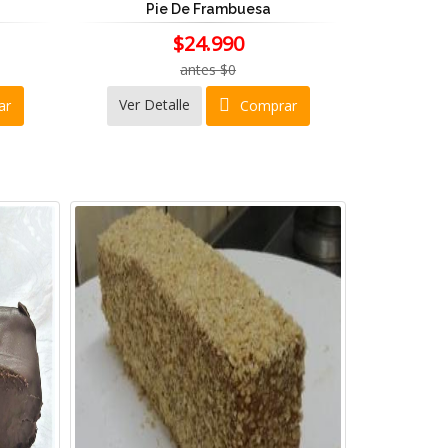
á
Pie De Frambuesa
$24.990
antes $0
Ver Detalle
ar
Comprar