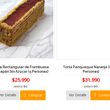
ta Rectangular de Frambuesa
Torta Panqueque Naranja (8
apán Sin Azúcar (5 Personas)
Personas)
$25.990
$31.990
antes $0
antes $0
Ver Detalle
Ver Detalle
Comprar
Compr