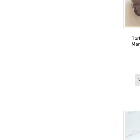
Tor
Manj