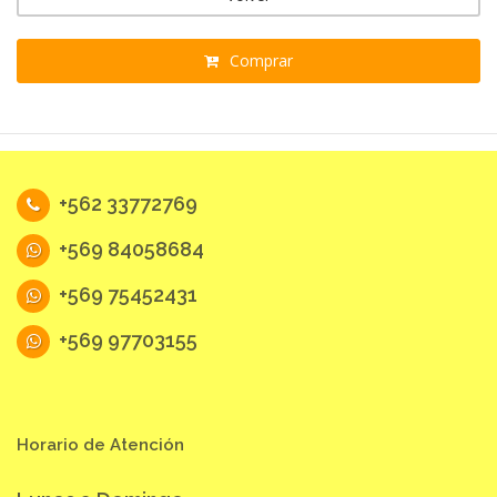
Comprar
+562 33772769
+569 84058684
+569 75452431
+569 97703155
Horario de Atención