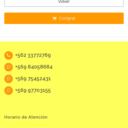
Volver
Comprar
+562 33772769
+569 84058684
+569 75452431
+569 97703155
Horario de Atención