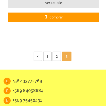
Ver Detalle
Comprar
<
1
2
3
+562 33772769
+569 84058684
+569 75452431